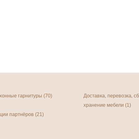
хонные гарнитуры (70)
Доставка, перевозка, сб
хранение мебели (1)
ции партнёров (21)